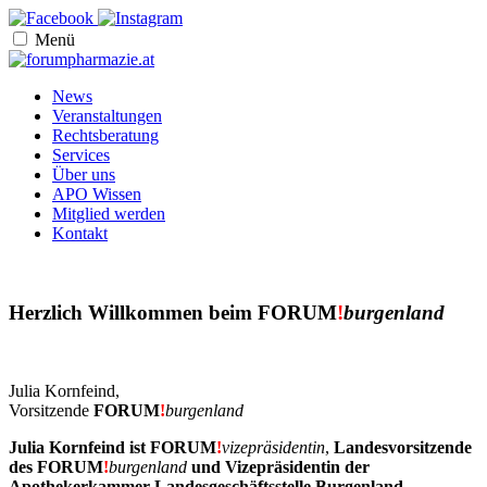
Menü
News
Veranstaltungen
Rechtsberatung
Services
Über uns
APO Wissen
Mitglied werden
Kontakt
Herzlich Willkommen beim
FORUM
!
burgenland
Julia Kornfeind,
Vorsitzende
FORUM
!
burgenland
Julia Kornfeind ist
FORUM
!
vizepräsidentin
,
Landesvorsitzende
des
FORUM
!
burgenland
und Vizepräsidentin der
Apothekerkammer Landesgeschäftsstelle Burgenland.