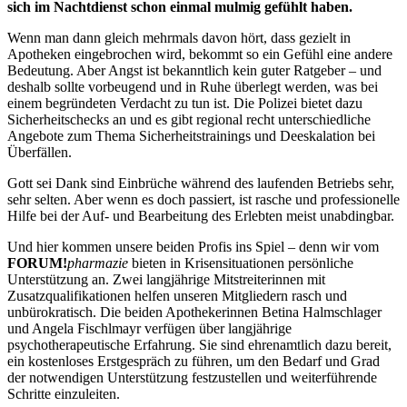
sich im Nachtdienst schon einmal mulmig gefühlt haben.
Wenn man dann gleich mehrmals davon hört, dass gezielt in
Apotheken eingebrochen wird, bekommt so ein Gefühl eine andere
Bedeutung. Aber Angst ist bekanntlich kein guter Ratgeber – und
deshalb sollte vorbeugend und in Ruhe überlegt werden, was bei
einem begründeten Verdacht zu tun ist. Die Polizei bietet dazu
Sicherheitschecks an und es gibt regional recht unterschiedliche
Angebote zum Thema Sicherheitstrainings und Deeskalation bei
Überfällen.
Gott sei Dank sind Einbrüche während des laufenden Betriebs sehr,
sehr selten. Aber wenn es doch passiert, ist rasche und professionelle
Hilfe bei der Auf- und Bearbeitung des Erlebten meist unabdingbar.
Und hier kommen unsere beiden Profis ins Spiel – denn wir vom
FORUM!
pharmazie
bieten in Krisensituationen persönliche
Unterstützung an. Zwei langjährige Mitstreiterinnen mit
Zusatzqualifikationen helfen unseren Mitgliedern rasch und
unbürokratisch. Die beiden Apothekerinnen Betina Halmschlager
und Angela Fischlmayr verfügen über langjährige
psychotherapeutische Erfahrung. Sie sind ehrenamtlich dazu bereit,
ein kostenloses Erstgespräch zu führen, um den Bedarf und Grad
der notwendigen Unterstützung festzustellen und weiterführende
Schritte einzuleiten.